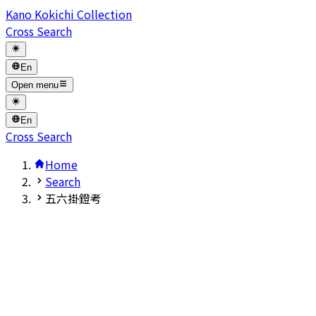
Kano Kokichi Collection
Cross Search
En
Open menu
En
Cross Search
Home
Search
五六掛鐙考