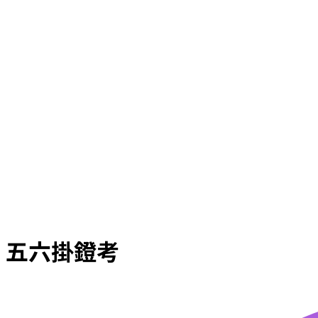
五六掛鐙考