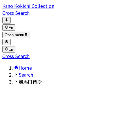
Kano Kokichi Collection
Cross Search
En
Open menu
En
Cross Search
Home
Search
競馬口傳抄