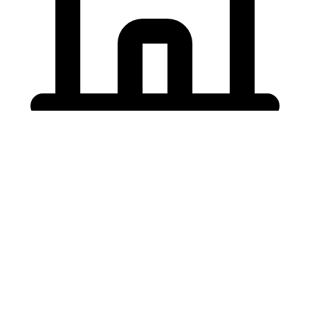
Holding University
東北大学