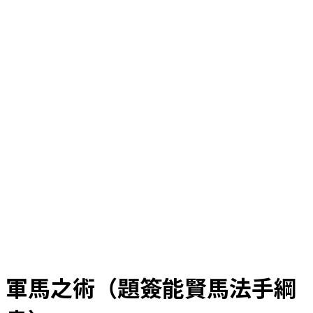
軍馬之術（題簽能賢馬法手綱