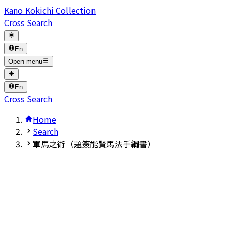
Kano Kokichi Collection
Cross Search
En
Open menu
En
Cross Search
Home
Search
軍馬之術（題簽能賢馬法手綱書）