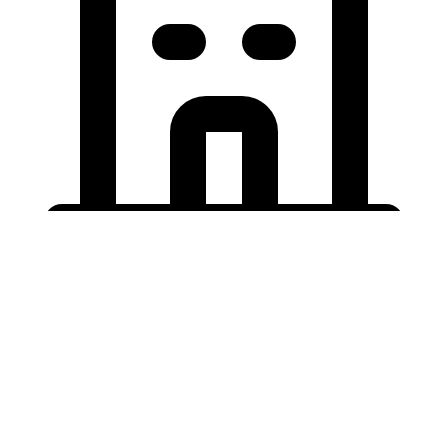
Holding University
東北大学