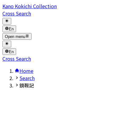
Kano Kokichi Collection
Cross Search
En
Open menu
En
Cross Search
Home
Search
鏡鞍記