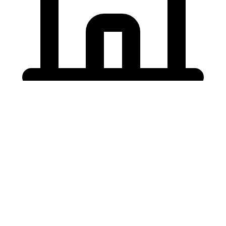
Holding University
東北大学