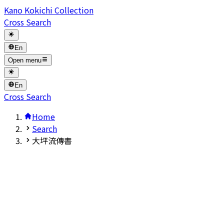
Kano Kokichi Collection
Cross Search
En
Open menu
En
Cross Search
Home
Search
大坪流傳書