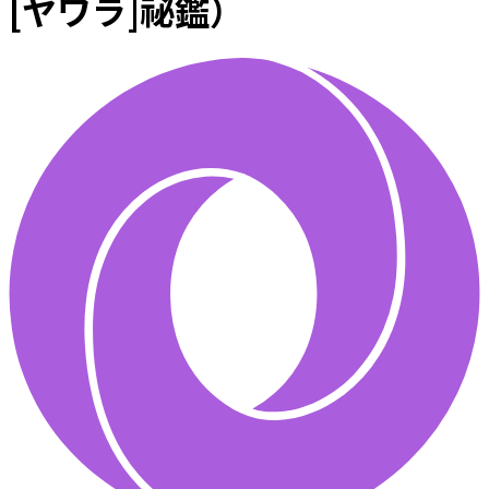
[ヤワラ]祕鑑）