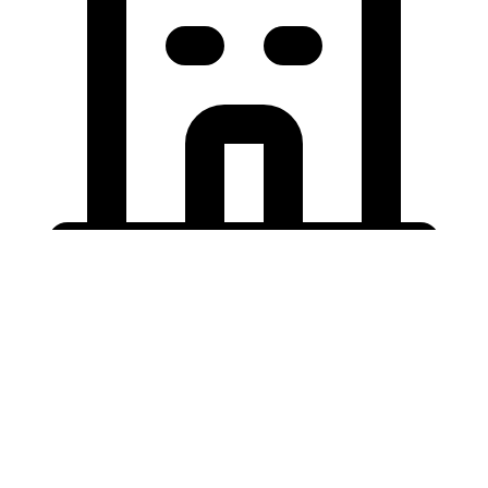
Holding University
東北大学