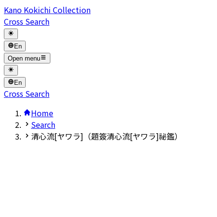
Kano Kokichi Collection
Cross Search
En
Open menu
En
Cross Search
Home
Search
清心流[ヤワラ]（題簽清心流[ヤワラ]祕鑑）