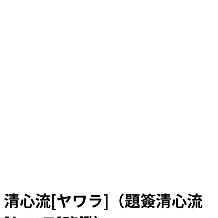
清心流[ヤワラ]（題簽清心流