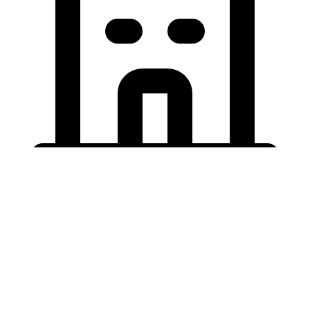
Holding University
東北大学