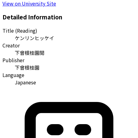
View on University Site
Detailed Information
Title (Reading)
ケンリンヒッケイ
Creator
下曾根桂園閲
Publisher
下曾根桂園
Language
Japanese