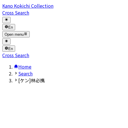
Kano Kokichi Collection
Cross Search
En
Open menu
En
Cross Search
Home
Search
[ケン]林必携