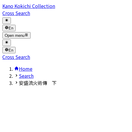
Kano Kokichi Collection
Cross Search
En
Open menu
En
Cross Search
Home
Search
安盛流火術傳 下