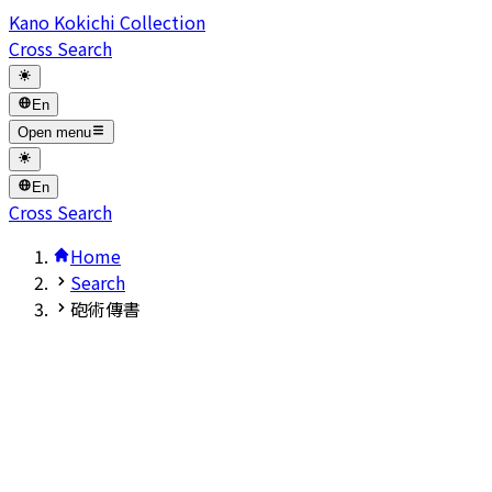
Kano Kokichi Collection
Cross Search
En
Open menu
En
Cross Search
Home
Search
砲術傳書