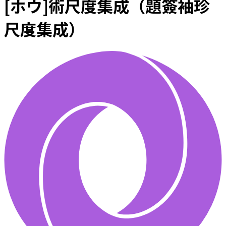
[ホウ]術尺度集成（題簽袖珍
尺度集成）