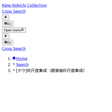
Kano Kokichi Collection
Cross Search
En
Open menu
En
Cross Search
Home
Search
[ホウ]術尺度集成（題簽袖珍尺度集成）