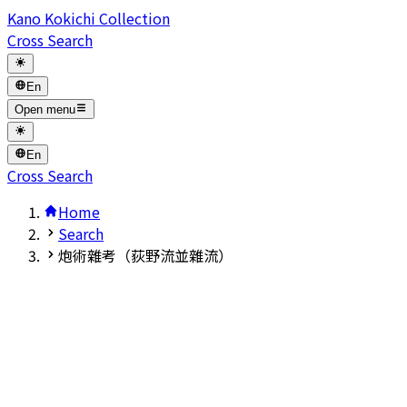
Kano Kokichi Collection
Cross Search
En
Open menu
En
Cross Search
Home
Search
炮術雜考（荻野流並雜流）