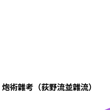
炮術雜考（荻野流並雜流）