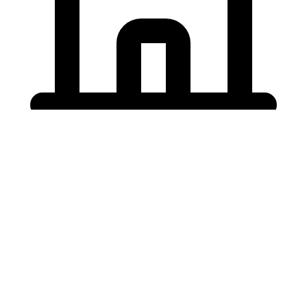
Holding University
東北大学