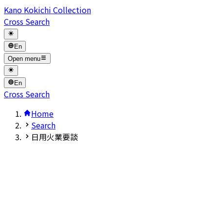
Kano Kokichi Collection
Cross Search
En
Open menu
En
Cross Search
Home
Search
日用火業要談