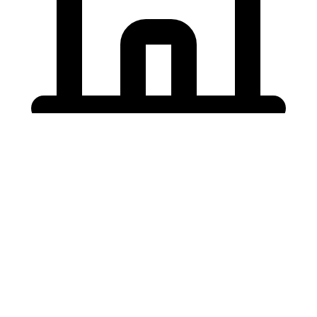
Holding University
東北大学