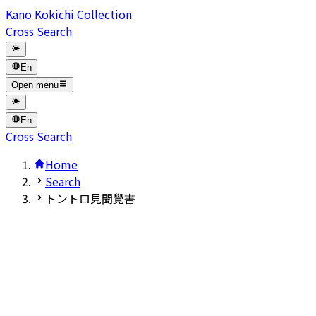
Kano Kokichi Collection
Cross Search
En
Open menu
En
Cross Search
Home
Search
トントロ見聞覺書