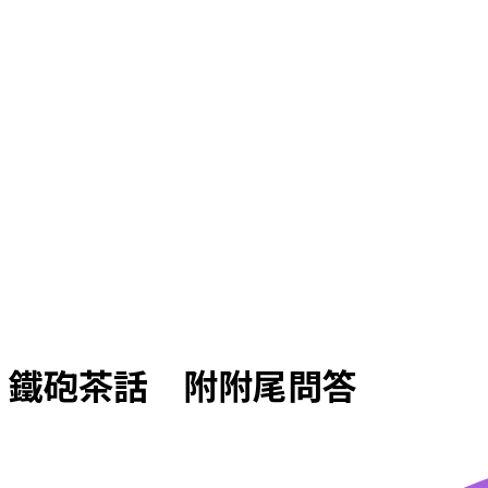
鐵砲茶話 附附尾問答