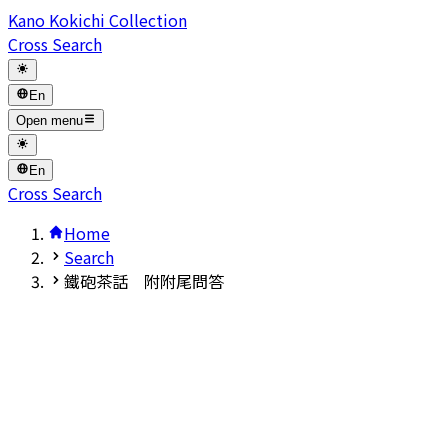
Kano Kokichi Collection
Cross Search
En
Open menu
En
Cross Search
Home
Search
鐵砲茶話 附附尾問答