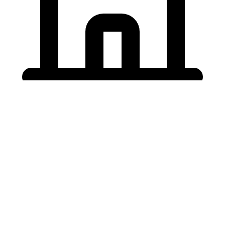
Holding University
東北大学