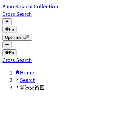
Kano Kokichi Collection
Cross Search
En
Open menu
En
Cross Search
Home
Search
新法火術圖