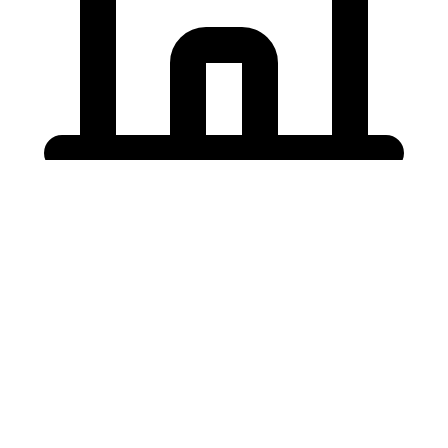
Holding University
東北大学