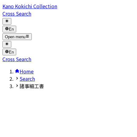
Kano Kokichi Collection
Cross Search
En
Open menu
En
Cross Search
Home
Search
諸事細工書