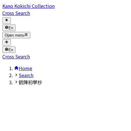
Kano Kokichi Collection
Cross Search
En
Open menu
En
Cross Search
Home
Search
銃陣初學抄