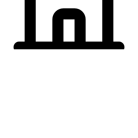
Holding University
東北大学