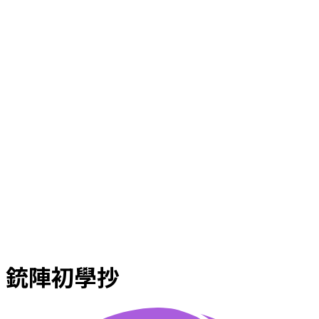
銃陣初學抄