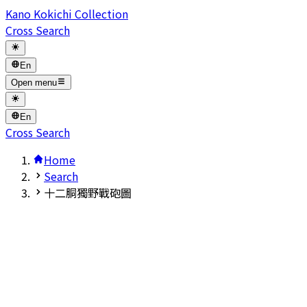
Kano Kokichi Collection
Cross Search
En
Open menu
En
Cross Search
Home
Search
十二胴獨野戰砲圖