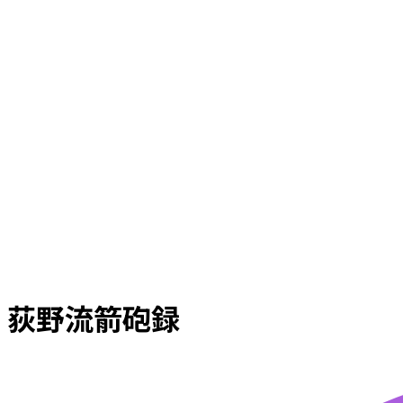
荻野流箭砲録