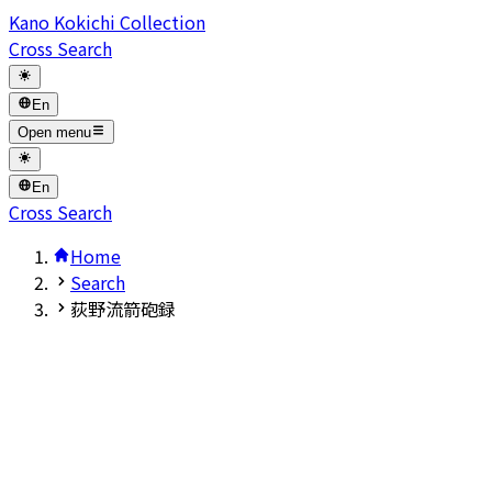
Kano Kokichi Collection
Cross Search
En
Open menu
En
Cross Search
Home
Search
荻野流箭砲録