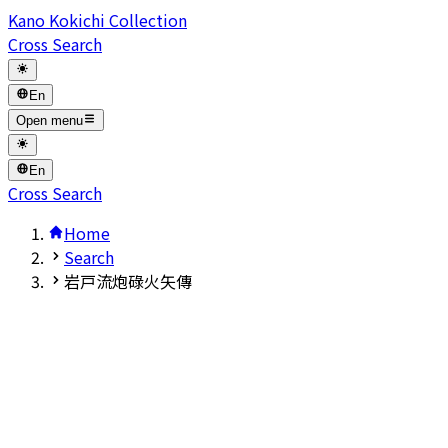
Kano Kokichi Collection
Cross Search
En
Open menu
En
Cross Search
Home
Search
岩戸流炮碌火矢傳