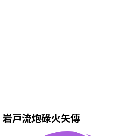
岩戸流炮碌火矢傳