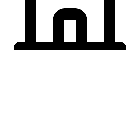
Holding University
東北大学