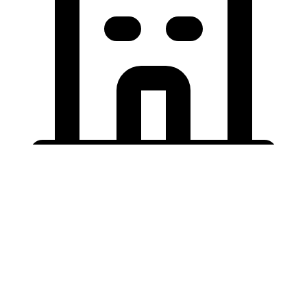
Holding University
東北大学