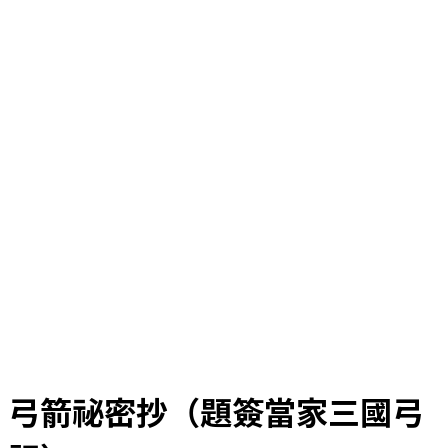
弓箭祕密抄（題簽當家三國弓