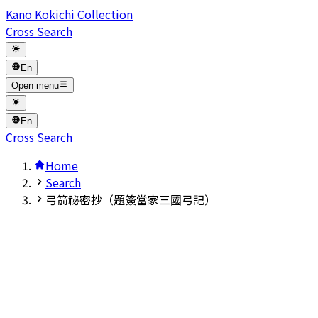
Kano Kokichi Collection
Cross Search
En
Open menu
En
Cross Search
Home
Search
弓箭祕密抄（題簽當家三國弓記）