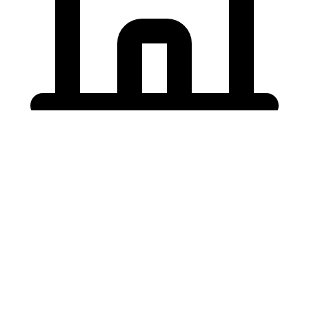
Holding University
東北大学