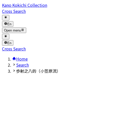
Kano Kokichi Collection
Cross Search
En
Open menu
En
Cross Search
Home
Search
歩射之八的（小笠原流）