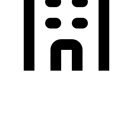
Holding University
東北大学