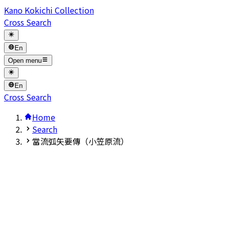
Kano Kokichi Collection
Cross Search
En
Open menu
En
Cross Search
Home
Search
當流弧矢要傳（小笠原流）