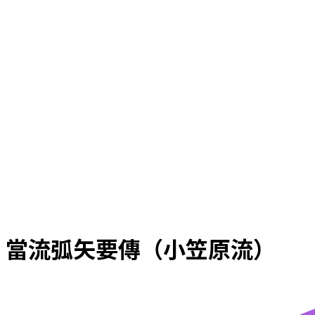
當流弧矢要傳（小笠原流）