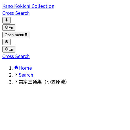
Kano Kokichi Collection
Cross Search
En
Open menu
En
Cross Search
Home
Search
當家三議集（小笠原流）