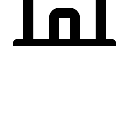
Holding University
東北大学