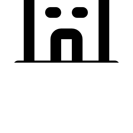
Holding University
東北大学