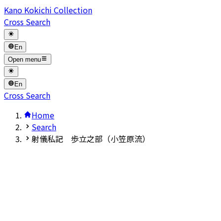
Kano Kokichi Collection
Cross Search
En
Open menu
En
Cross Search
Home
Search
射儀私記 歩立之部（小笠原流）