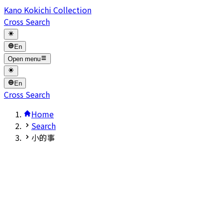
Kano Kokichi Collection
Cross Search
En
Open menu
En
Cross Search
Home
Search
小的事