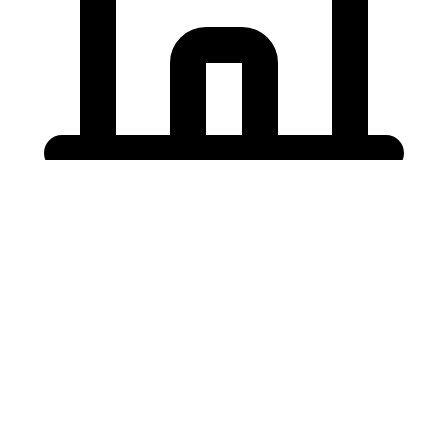
Holding University
東北大学