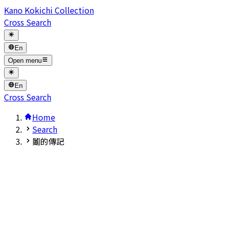
Kano Kokichi Collection
Cross Search
En
Open menu
En
Cross Search
Home
Search
鬮的傳記