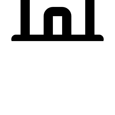
Holding University
東北大学