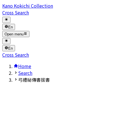
Kano Kokichi Collection
Cross Search
En
Open menu
En
Cross Search
Home
Search
弓禮祕傳書拔書