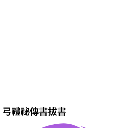
弓禮祕傳書拔書