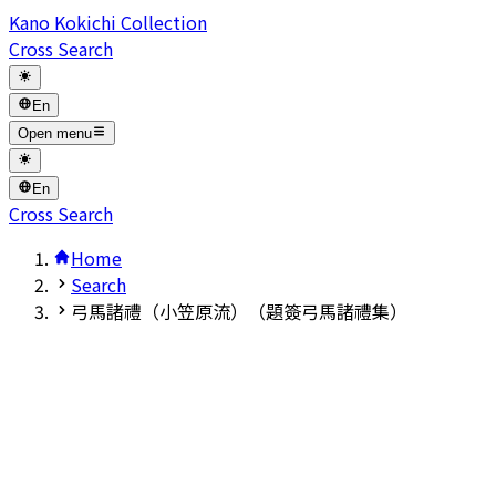
Kano Kokichi Collection
Cross Search
En
Open menu
En
Cross Search
Home
Search
弓馬諸禮（小笠原流）（題簽弓馬諸禮集）