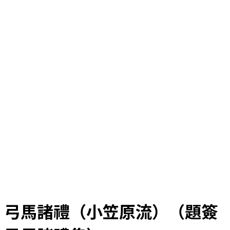
弓馬諸禮（小笠原流）（題簽