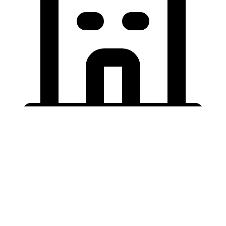
Holding University
東北大学