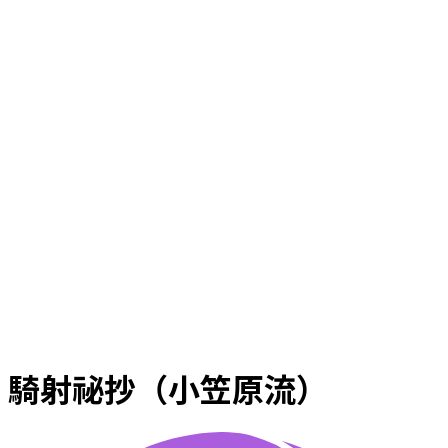
騎射祕抄（小笠原流）