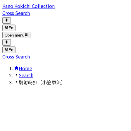
Kano Kokichi Collection
Cross Search
En
Open menu
En
Cross Search
Home
Search
騎射祕抄（小笠原流）