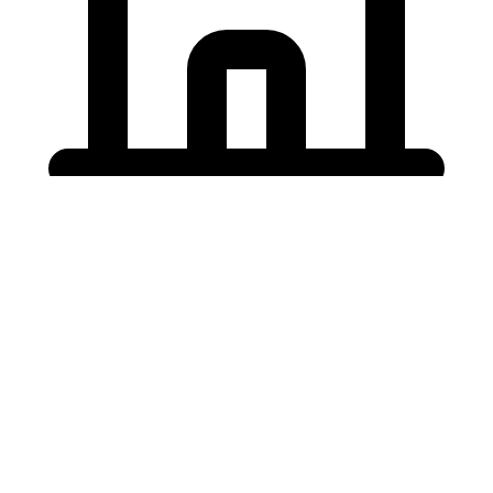
Holding University
東北大学