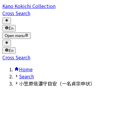
Kano Kokichi Collection
Cross Search
En
Open menu
En
Cross Search
Home
Search
小笠原信濃守目安（一名貞宗申状）