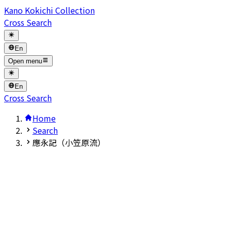
Kano Kokichi Collection
Cross Search
En
Open menu
En
Cross Search
Home
Search
應永記（小笠原流）