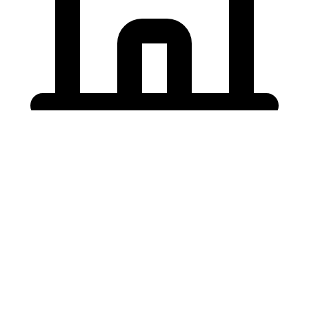
Holding University
東北大学