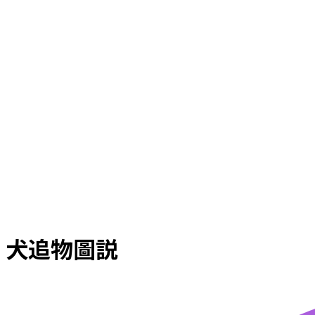
犬追物圖説