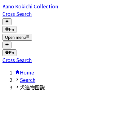
Kano Kokichi Collection
Cross Search
En
Open menu
En
Cross Search
Home
Search
犬追物圖説