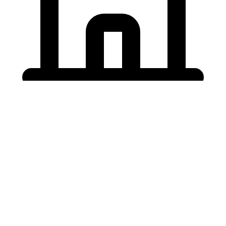
Holding University
東北大学