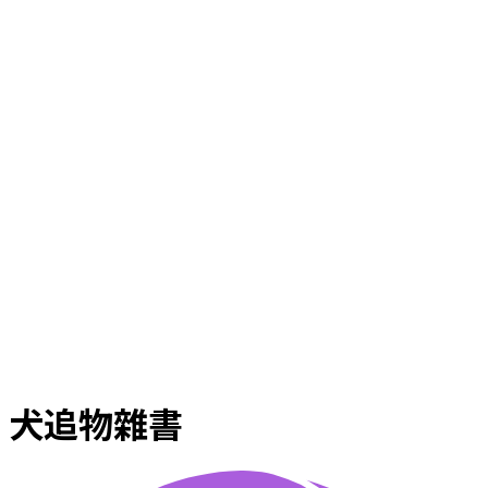
犬追物雜書