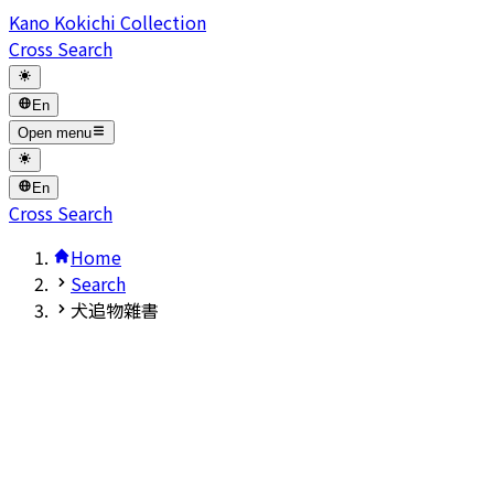
Kano Kokichi Collection
Cross Search
En
Open menu
En
Cross Search
Home
Search
犬追物雜書