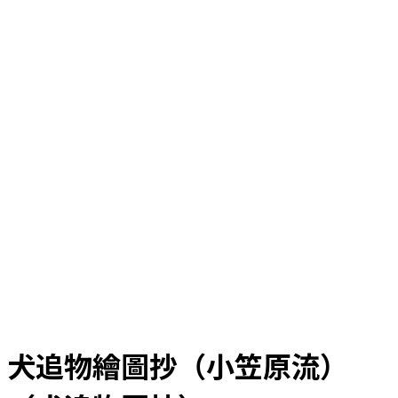
犬追物繪圖抄（小笠原流）