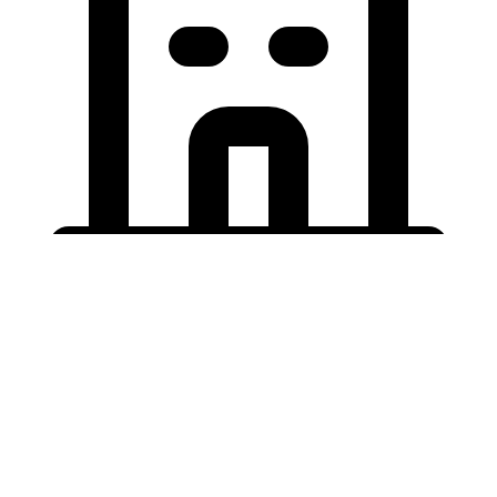
Holding University
東北大学