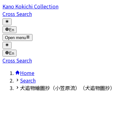
Kano Kokichi Collection
Cross Search
En
Open menu
En
Cross Search
Home
Search
犬追物繪圖抄（小笠原流）（犬追物圖抄）