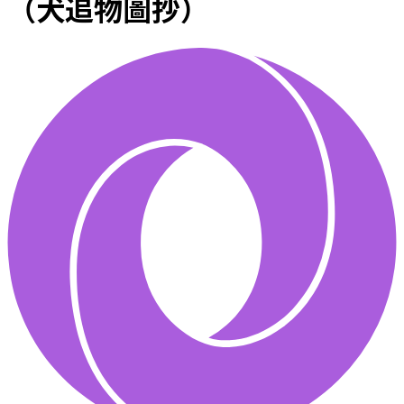
（犬追物圖抄）