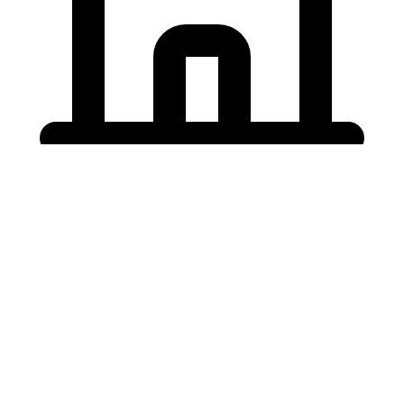
Holding University
東北大学