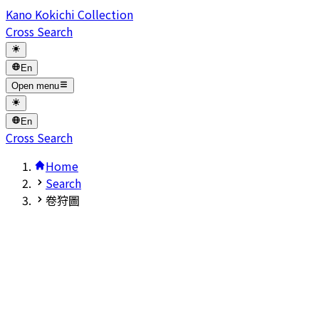
Kano Kokichi Collection
Cross Search
En
Open menu
En
Cross Search
Home
Search
卷狩圖