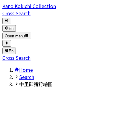
Kano Kokichi Collection
Cross Search
En
Open menu
En
Cross Search
Home
Search
中里御猪狩繪圖