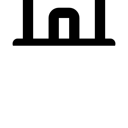
Holding University
東北大学