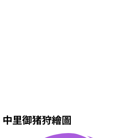
中里御猪狩繪圖