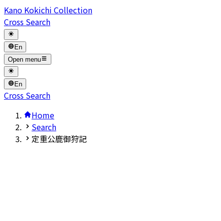
Kano Kokichi Collection
Cross Search
En
Open menu
En
Cross Search
Home
Search
定重公鹿御狩記