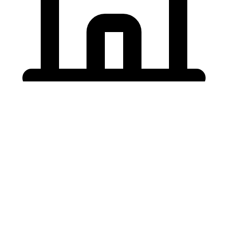
Holding University
東北大学