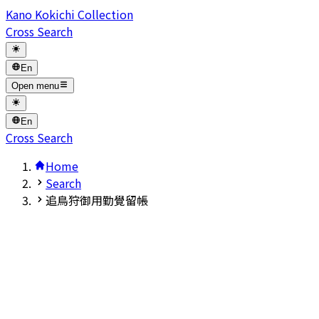
Kano Kokichi Collection
Cross Search
En
Open menu
En
Cross Search
Home
Search
追鳥狩御用勤覺留帳