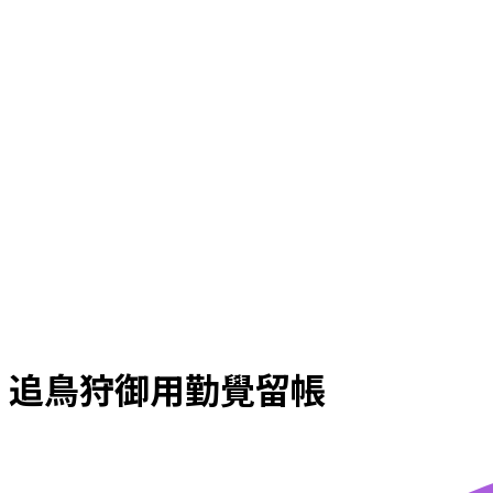
追鳥狩御用勤覺留帳