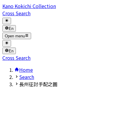
Kano Kokichi Collection
Cross Search
En
Open menu
En
Cross Search
Home
Search
長州征討手配之圖