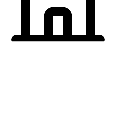
Holding University
東北大学