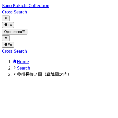
Kano Kokichi Collection
Cross Search
En
Open menu
En
Cross Search
Home
Search
參州長篠ノ圖（戰陣圖之内）