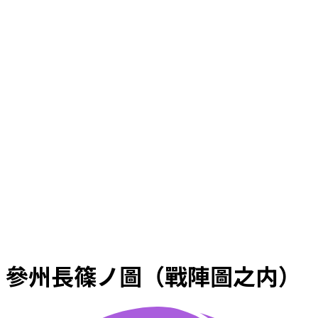
參州長篠ノ圖（戰陣圖之内）