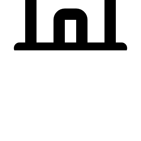
Holding University
東北大学