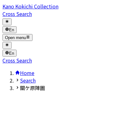
Kano Kokichi Collection
Cross Search
En
Open menu
En
Cross Search
Home
Search
關ケ原陣圖