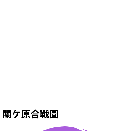
關ケ原合戰圖