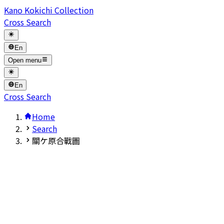
Kano Kokichi Collection
Cross Search
En
Open menu
En
Cross Search
Home
Search
關ケ原合戰圖