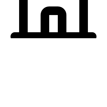
Holding University
東北大学