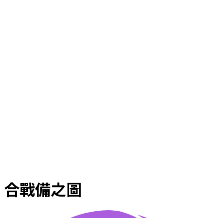
合戰備之圖