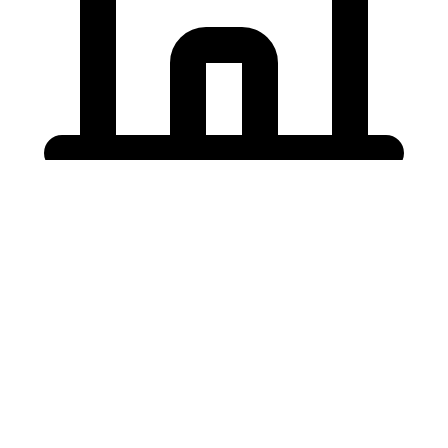
Holding University
東北大学