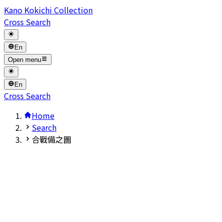
Kano Kokichi Collection
Cross Search
En
Open menu
En
Cross Search
Home
Search
合戰備之圖