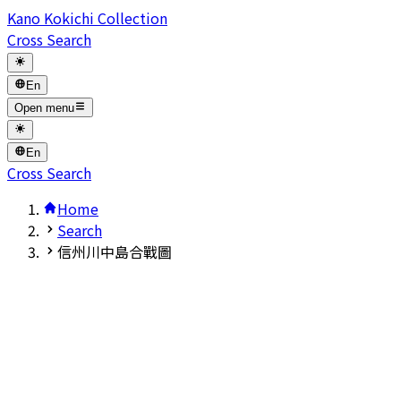
Kano Kokichi Collection
Cross Search
En
Open menu
En
Cross Search
Home
Search
信州川中島合戰圖