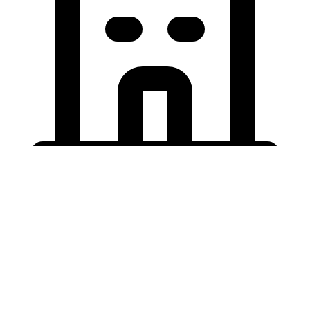
Holding University
東北大学