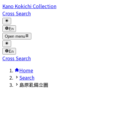
Kano Kokichi Collection
Cross Search
En
Open menu
En
Cross Search
Home
Search
島原亂備立圖