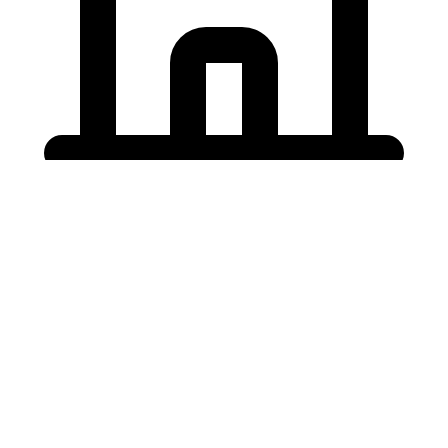
Holding University
東北大学