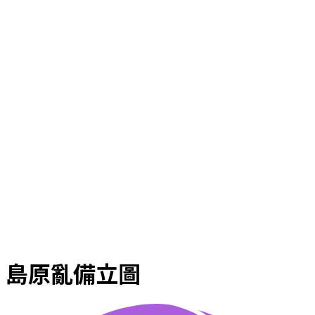
島原亂備立圖