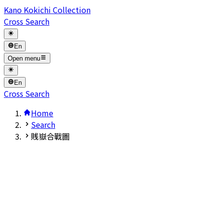
Kano Kokichi Collection
Cross Search
En
Open menu
En
Cross Search
Home
Search
賎嶽合戰圖