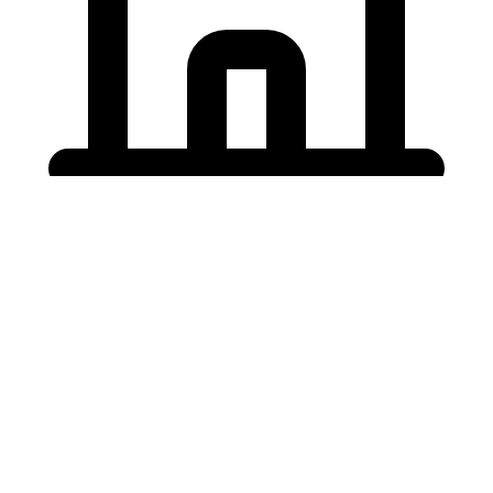
Holding University
東北大学