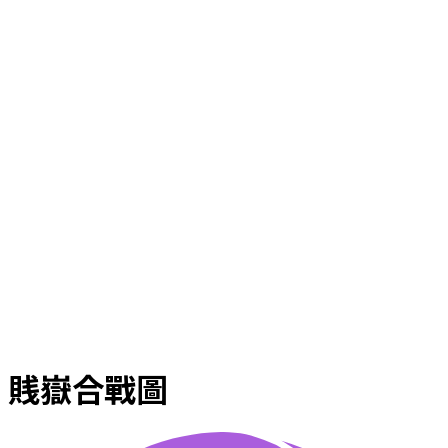
賎嶽合戰圖