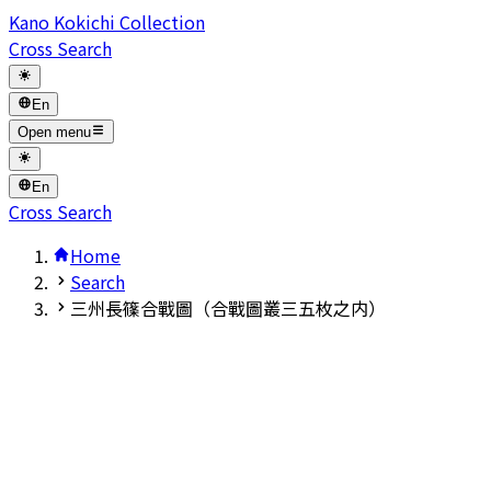
Kano Kokichi Collection
Cross Search
En
Open menu
En
Cross Search
Home
Search
三州長篠合戰圖（合戰圖叢三五枚之内）