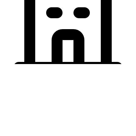
Holding University
東北大学